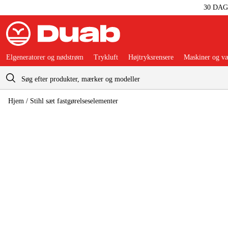
30 DA
Elgeneratorer og nødstrøm
Trykluft
Højtryksrensere
Maskiner og væ
Indkøbskurv
Hjem
/
Stihl sæt fastgørelseselementer