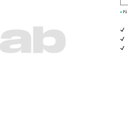
Maskintilb
På 