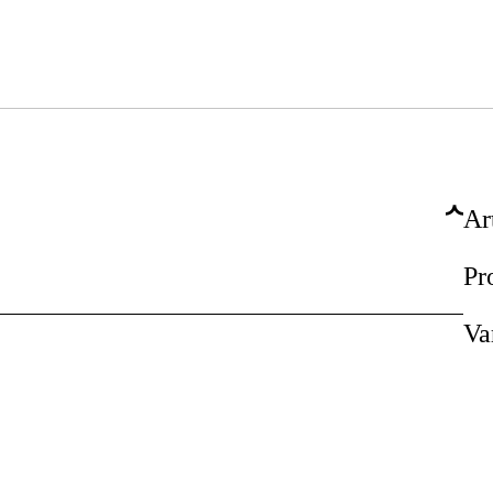
Ar
Pr
Va