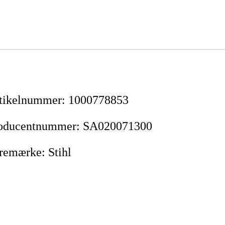
tikelnummer
:
1000778853
oducentnummer
:
SA020071300
remærke
:
Stihl