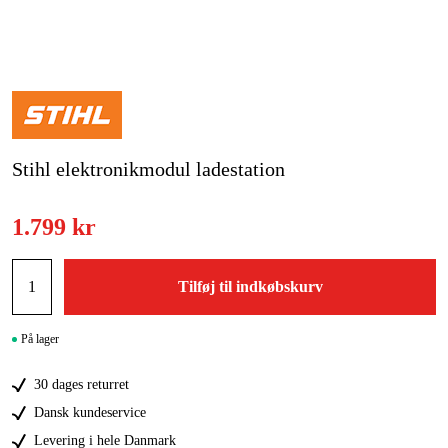
Kampagner
Varemærker
Artikler og vejledninger
Stihl elektronikmodul ladestation
Kontakt
Ofte stillede spørgsmål
1.799 kr
Tilføj til indkøbskurv
På lager
30 dages returret
Dansk kundeservice
Levering i hele Danmark