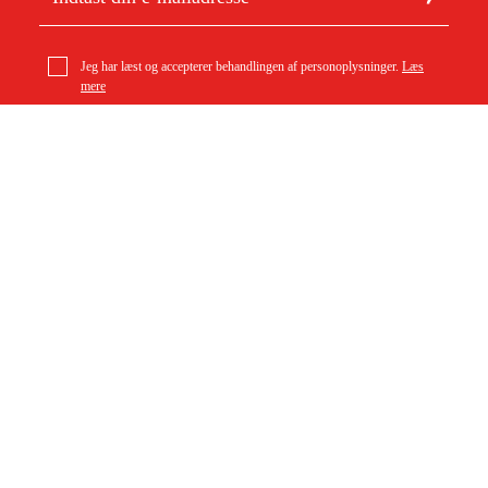
Jeg har læst og accepterer behandlingen af personoplysninger.
Læs
mere
Stihl elektronikmodul ladestation
1.799 kr
Om Duab
Artikler og vejledninger
Om os
Bæredygtighed
Varemærker
Kundeservice
Om dit køb
Kontakt
Købsbetingelser
Returer og ombytning
Levering
Ofte stillede spørgsmål
Betaling
Returseddel (PDF)
Download købsbetingelser (PDF)
Fortryd køb
Tilgængelighed
Kontakt og information
Kontakt os