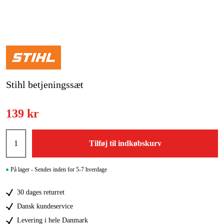
Kampagner
Varemærker
Artikler og vejledninger
Stihl betjeningssæt
Kontakt
Ofte stillede spørgsmål
139 kr
Tilføj til indkøbskurv
På lager - Sendes inden for 5-7 hverdage
30 dages returret
Dansk kundeservice
Levering i hele Danmark