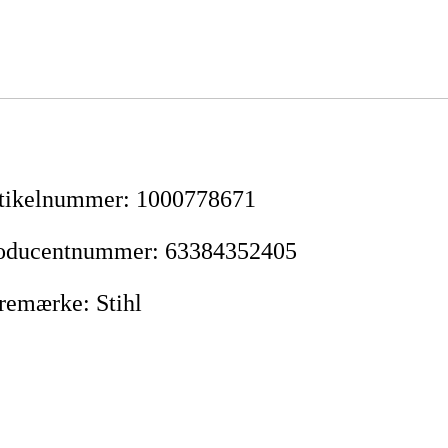
tikelnummer
:
1000778671
oducentnummer
:
63384352405
remærke
:
Stihl