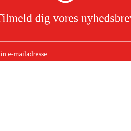
Tilmeld dig vores nyhedsbre
ndtag
Jeg har læst og accepterer behandlingen af personoplysninger.
Læs mere
e
Om dit køb
Købsbetingelser
ytning
Levering
ørgsmål
Betaling