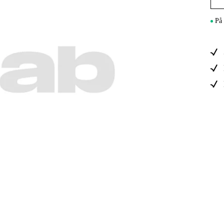
Maskintilb
På 