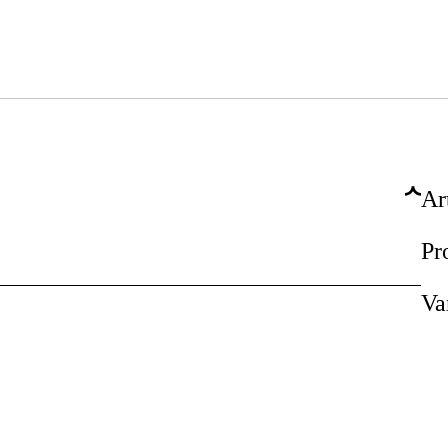
Ar
Pr
Va