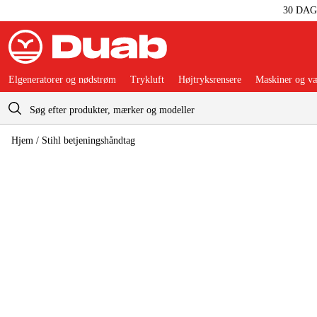
30 DA
Elgeneratorer og nødstrøm
Trykluft
Højtryksrensere
Maskiner og væ
Indkøbskurv
Hjem
/
Stihl betjeningshåndtag