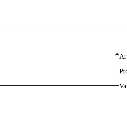
Ar
Pr
Va