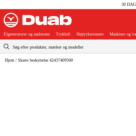
30 DA
Elgeneratorer og nødstrøm
Trykluft
Højtryksrensere
Maskiner og væ
Indkøbskurv
Hjem
/
Skære beskyttelse 42437409500