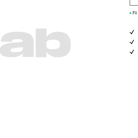
Maskintilb
På 