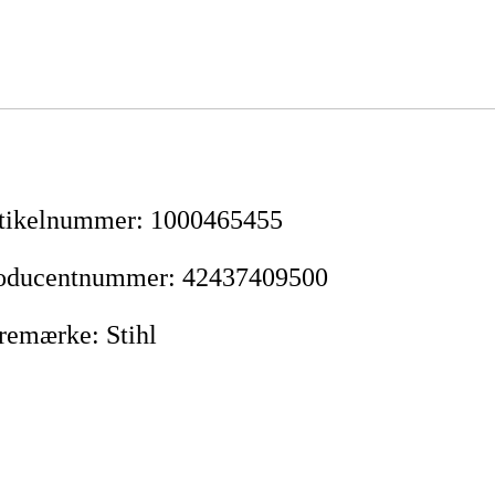
tikelnummer
:
1000465455
oducentnummer
:
42437409500
remærke
:
Stihl