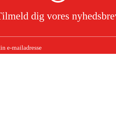
Tilmeld dig vores nyhedsbre
e 42437409500
Jeg har læst og accepterer behandlingen af personoplysninger.
Læs mere
e
Om dit køb
Købsbetingelser
ytning
Levering
ørgsmål
Betaling