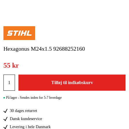
Kampagner
Varemærker
Artikler og vejledninger
Hexagonus M24x1.5 92688252160
Kontakt
Ofte stillede spørgsmål
55 kr
Tilføj til indkøbskurv
På lager - Sendes inden for 5-7 hverdage
30 dages returret
Dansk kundeservice
Levering i hele Danmark