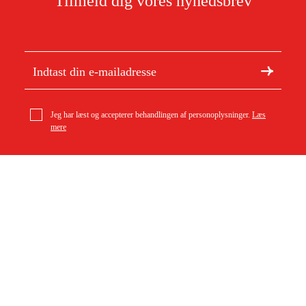
Tilmeld dig vores nyhedsbrev
Jeg har læst og accepterer behandlingen af personoplysninger.
Læs
mere
Om Duab
Nylon linje CF3ø 2,0 mm x 45 m 00009304318
Artikler og vejledninger
189 kr
Om os
Bæredygtighed
Varemærker
Kundeservice
Om dit køb
Kontakt
Købsbetingelser
Returer og ombytning
Levering
Ofte stillede spørgsmål
Betaling