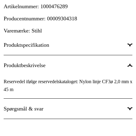
Artikelnummer
:
1000476289
Producentnummer
:
00009304318
Varemærke
:
Stihl
Produktspecifikation
Længde
:
45 m
Produktbeskrivelse
Tråddiameter trimmerlinje
:
2 mm
Reservedel ifølge reservedelskataloget: Nylon linje CF3ø 2,0 mm x
Garanti
:
1 år
45 m
Spørgsmål & svar