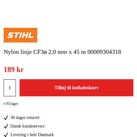
Kampagner
Varemærker
Artikler og vejledninger
Nylon linje CF3ø 2,0 mm x 45 m 00009304318
Kontakt
Ofte stillede spørgsmål
189 kr
Tilføj til indkøbskurv
På lager
30 dages returret
Dansk kundeservice
Levering i hele Danmark