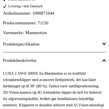
Levering i hele Danmark
Artikelnummer
:
1000871644
Producentnummer
:
71156
Varemærke
:
Mammotion
Produktspecifikation
Maksimalt skæreareal
:
3000 m²
Produktbeskrivelse
Maksimal hældning inden for arbejdsområdet
:
80 %
LUBA 2 AWD 3000X fra Mammotion er en kraftfuld
App support
:
Mammotion
robotplæneklipper med avanceret firehjulstræk, der kan klare
Skylbar
:
Ja
hældninger op til 38° (80 %). Takket være satellitpositionering,
3D-Vision-kamera og 4G-forbindelse slipper du helt for behovet
Batterikapacitet
:
12 Ah
for afgrænsningskabler, hvilket gør installationen betydeligt
Begrænsning
:
Uden begrænsningskabel som standard
nemmere. Klipperen er desuden udstyret med AI Vision-teknologi