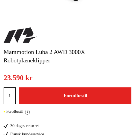
Kampagner
Varemærker
Artikler og vejledninger
Mammotion Luba 2 AWD 3000X
Kontakt
Robotplæneklipper
Ofte stillede spørgsmål
23.590 kr
Forudbestil
Forudbestil
30 dages returret
Dansk kundeservice