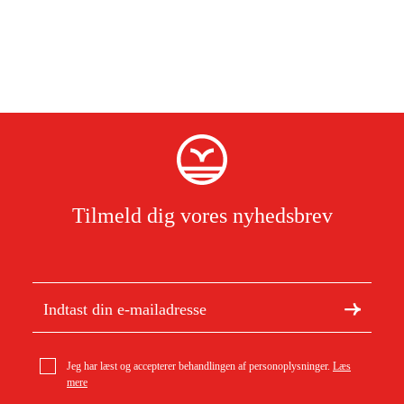
air) for optimal ydeevne.
Høj præcision med valgfri iNavi-tjeneste
For endnu højere nøjagtighed kan den valgfrie iNavi-tjeneste
aktiveres, som giver centimeterpræcis klipning uden behov for
separat RTK-installation.
Indhold i leverancen
Tilmeld dig vores nyhedsbrev
LUBA 2 AWD robotplæneklipper
Ekstra sæt knive
Ladestation
Strømadapter til ladestation
Jeg har læst og accepterer behandlingen af personoplysninger.
Læs
mere
RTK-referenceenhed