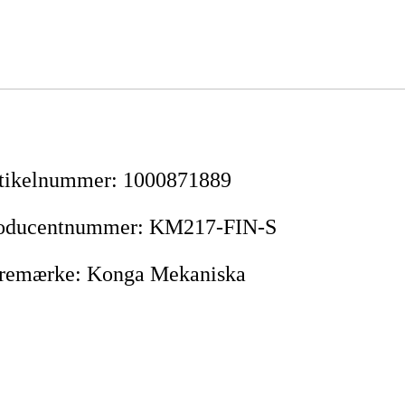
tikelnummer
:
1000871889
oducentnummer
:
KM217-FIN-S
remærke
:
Konga Mekaniska