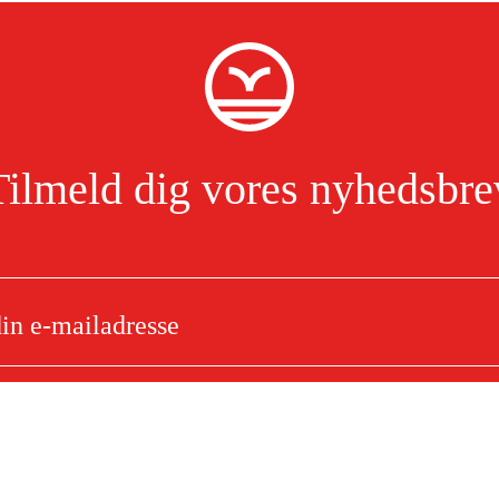
Tilmeld dig vores nyhedsbre
Jeg har læst og accepterer behandlingen af personoplysninger.
Læs mere
FIN-S pallevogn