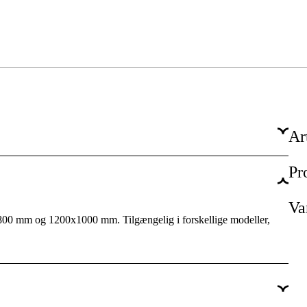
Ar
Pr
30.5 cm
100 cm
Va
800 mm og 1200x1000 mm. Tilgængelig i forskellige modeller,
120 cm