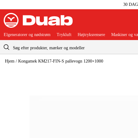
30 DA
Elgeneratorer og nødstrøm
Trykluft
Højtryksrensere
Maskiner og væ
Indkøbskurv
Hjem
/
Kongamek KM217-FIN-S pallevogn 1200×1000