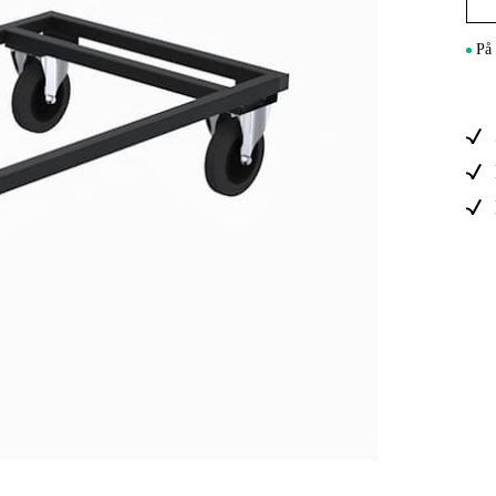
Maskintilb
På 