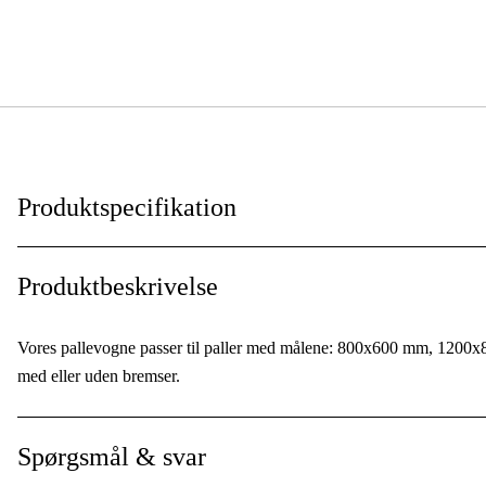
Produktspecifikation
Højde
:
Produktbeskrivelse
Bredde
:
Vores pallevogne passer til paller med målene: 800x600 mm, 1200x
Længde
:
med eller uden bremser.
Spørgsmål & svar