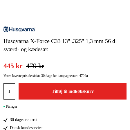
Kampagner
Varemærker
Husqvarna X-Force C33 13'' .325'' 1,3 mm 56 dl
Artikler og vejledninger
sværd- og kædesæt
Kontakt
Ofte stillede spørgsmål
445 kr
479 kr
Vores laveste pris de sidste 30 dage før kampagnestart:
479 kr
Tilføj til indkøbskurv
På lager
30 dages returret
Dansk kundeservice