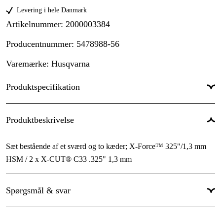
Levering i hele Danmark
Artikelnummer
:
2000003384
Producentnummer
:
5478988-56
Varemærke
:
Husqvarna
Produktspecifikation
Sværd fastgørelse
:
Lille
Produktbeskrivelse
Sværd længde
:
33 cm
Sæt bestående af et sværd og to kæder; X-Force™ 325"/1,3 mm
Sværdlængde
:
13 tomme
HSM / 2 x X-CUT® C33 .325" 1,3 mm
Drivled
:
56 stk.
Drivleds bredde
:
1,3 mm
Spørgsmål & svar
Kædeopdeling
:
.325''