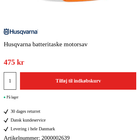
Kampagner
Varemærker
Husqvarna batteritaske motorsav
Artikler og vejledninger
Kontakt
475 kr
Ofte stillede spørgsmål
Tilføj til indkøbskurv
På lager
30 dages returret
Dansk kundeservice
Levering i hele Danmark
Artikelnummer
:
2000002639