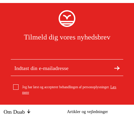
Tilmeld dig vores nyhedsbrev
Jeg har læst og accepterer behandlingen af personoplysninger.
Læs
mere
Om Duab
Artikler og vejledninger
Om os
Bæredygtighed
Husqvarna batteritaske motorsav
Varemærker
475 kr