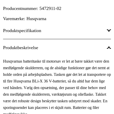
Producentnummer
:
5472911-02
Varemærke
:
Husqvarna
Produktspecifikation
Batterisystem
:
Husqvarna BLi
Produktbeskrivelse
Global garanti
:
Ja
Husqvarnas batteritaske til motorsav er let at bære takket være den
medfølgende skulderrem, og de alsidige funktioner gør det nemt at
holde orden på arbejdspladsen. Tasken gør det let at transportere op
til fire Husqvarna BLi-X 36 V-batterier, så du altid har dem lige
ved hånden. Vælg den opsætning, der passer til dine behov med
den medfølgende skulderrem, værktøjsrum og olieflaske. Takket
være det robuste design beskytter tasken udstyret mod skader. En
sporingssender kan placeres i et skjult rum. Batterier og filer