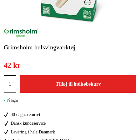
Kampagner
Varemærker
Artikler og vejledninger
Grimsholm hulsvingværktøj
Kontakt
42 kr
Ofte stillede spørgsmål
Tilføj til indkøbskurv
På lager
30 dages returret
Dansk kundeservice
Levering i hele Danmark