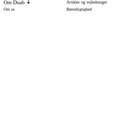
Om Duab
Artikler og vejledninger
Om os
Bæredygtighed
Varemærker
Kundeservice
Om dit køb
Kontakt
Købsbetingelser
Returer og ombytning
Levering
Ofte stillede spørgsmål
Betaling
Returseddel (PDF)
Download købsbetingelser (PDF)
Fortryd køb
Tilgængelighed
Kontakt og information
Kontakt os
info-dk@duab.eu
Södra vägen 3
SE-383 34 Mönsterås, Sverige
Privatliv
Privatlivspolitik
Cookies