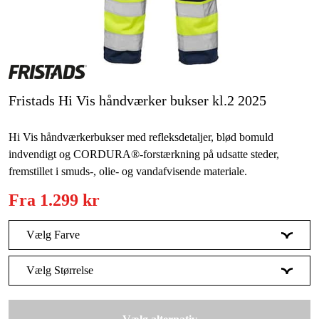
Kampagner
Varemærker
Fristads Hi Vis håndværker bukser kl.2 2025
Artikler og vejledninger
Kontakt
Hi Vis håndværkerbukser med refleksdetaljer, blød bomuld
indvendigt og CORDURA®-forstærkning på udsatte steder,
Ofte stillede spørgsmål
fremstillet i smuds-, olie- og vandafvisende materiale.
Fra
1.299 kr
Vælg Farve
Advarselsgul/Sort
Vælg Størrelse
C46