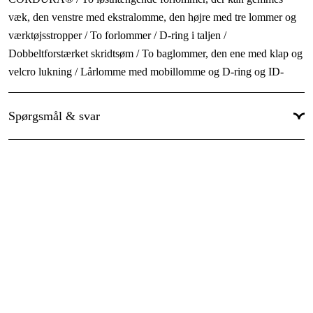
væk, den venstre med ekstralomme, den højre med tre lommer og
material av 65% polyester, 35% bomull.
værktøjsstropper / To forlommer / D-ring i taljen /
Förstärkningar av CORDURA® 100% polyamid.
Dobbeltforstærket skridtsøm / To baglommer, den ene med klap og
velcro lukning / Lårlomme med mobillomme og D-ring og ID-
kortlomme / Hammerstrop / Tommestoklomme med
værktøjslomme, to knapper og stropper til to knivhylstre /
Spørgsmål & svar
CORDURA®-forstærkning på lår / Formskårne knæ /
CORDURA®-forstærkede knælommer med indvendig åbning til
justerbare knæpuder / CORDURA®-forstærkning ved fodåbning /
Godkendt i henhold til EN 14404 sammen med knæpuder 127440
og EN ISO 20471 kl.2 / For Hi Vis certificerede kombinationer,
klassificeres dette produkt som Kansas T4 / Godkendt efter 50
vaske / Godkendt til industrivask i henhold til ISO 15797 / OEKO-
TEX® certificeret.
Materiale: 80% polyester, 20% bomuld. Smuds-, olie- og
vandafvisende. Kontrastmateriale i 65% polyester, 35% bomuld.