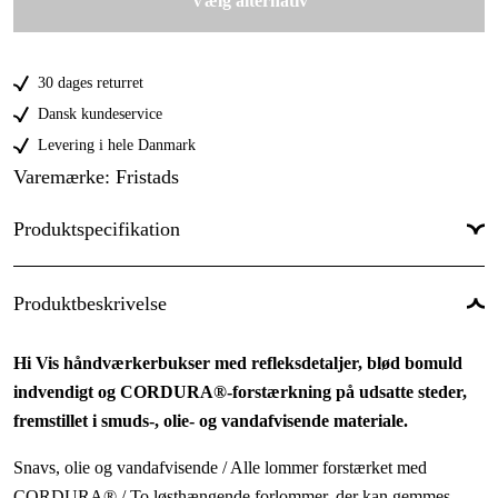
Vælg alternativ
C52
30 dages returret
Dansk kundeservice
Levering i hele Danmark
Varemærke
:
Fristads
Produktspecifikation
Beskyttelsestype
:
Høj synlighed, Knæbeskyttelse
Produktbeskrivelse
Dame/herre
:
Herre
Hi Vis håndværkerbukser med refleksdetaljer, blød bomuld
Årstider
:
Vinter, Efterår, Sommer, Forår
indvendigt og CORDURA®-forstærkning på udsatte steder,
Kollektion
:
Fristads Dynamic
fremstillet i smuds-, olie- og vandafvisende materiale.
Materiale
:
Fluorescerande material av 80% polyester, 20%
Snavs, olie og vandafvisende / Alle lommer forstærket med
CORDURA® / To løsthængende forlommer, der kan gemmes
bomull, smuts-, olje- och vattenavvisande. Övrigt