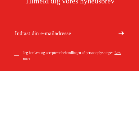
Tilmeld dig vores nyhedsbrev
Jeg har læst og accepterer behandlingen af personoplysninger.
Læs
mere
Om Duab
Artikler og vejledninger
Om os
Bæredygtighed
Varemærker
Kundeservice
Om dit køb
Kontakt
Købsbetingelser
Returer og ombytning
Levering
Ofte stillede spørgsmål
Betaling