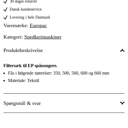
30 dages returret
EP-703A, 600mm
549 kr
Dansk kundeservice
EP-703B, 600mm
Levering i hele Danmark
Midlertidigt slut
529 kr
Varemærke
:
Europac
EP-703T, 600mm
549 kr
Kategori
:
Snedkerimaskiner
EP-705B, 660mm
229 kr
Produktbeskrivelse
EP-765, 350mm
269 kr
EP-790, 350mm
Filtersæk til EP spånsugere.
269 kr
Fås i følgende størrelser: 350, 500, 560, 600 og 660 mm
Materiale: Tekstil
Spørgsmål & svar