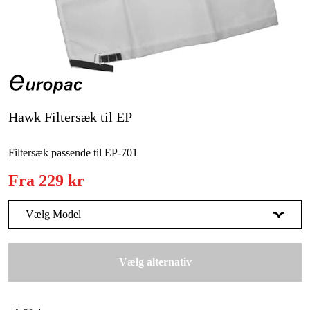
Maskintilbehør og forbrug
Kampagner
Varemærker
Artikler og vejledninger
Hawk Filtersæk til EP
Kontakt
Filtersæk passende til EP-701
Ofte stillede spørgsmål
Fra
229 kr
Vælg Model
EP-701, 500mm
Midlertidigt slut
299 kr
Vælg alternativ
EP-702A, 560mm
549 kr
EP-702B, 500mm
Midlertidigt slut
299 kr