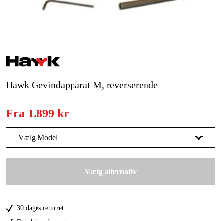
Kampagner
Varemærker
Artikler og vejledninger
Hawk Gevindapparat M, reverserende
Kontakt
Fra
1.899 kr
Ofte stillede spørgsmål
Vælg Model
M2-M7
1.899 kr
Vælg alternativ
M5-M12
Forudbestil
2.499 kr
M8-M20
2.749 kr
30 dages returret