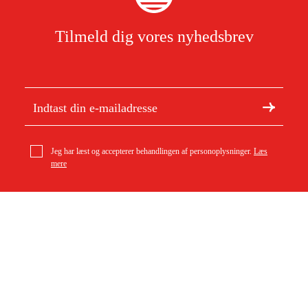
Tilmeld dig vores nyhedsbrev
Jeg har læst og accepterer behandlingen af personoplysninger.
Læs
mere
Om Duab
Artikler og vejledninger
Om os
Bæredygtighed
Varemærker
Kundeservice
Om dit køb
Kontakt
Købsbetingelser