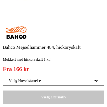
Kampagner
Varemærker
Artikler og vejledninger
Kontakt
Bahco Mejselhammer 484, hickoryskaft
Ofte stillede spørgsmål
Mukkert med hickoryskaft 1 kg
Fra
166 kr
Vælg Hovedstørrelse
1,0 kg
166 kr
Vælg alternativ
1,5 kg
225 kr