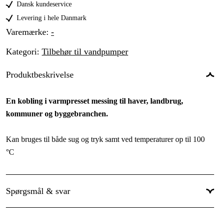
37 kr
Dansk kundeservice
G 1 1/2" (38,1 mm) "
Levering i hele Danmark
42 kr
Varemærke
:
-
Kategori
:
Tilbehør til vandpumper
Produktbeskrivelse
En kobling i varmpresset messing til haver, landbrug,
kommuner og byggebranchen.
Kan bruges til både sug og tryk samt ved temperaturer op til 100
°C
Spørgsmål & svar