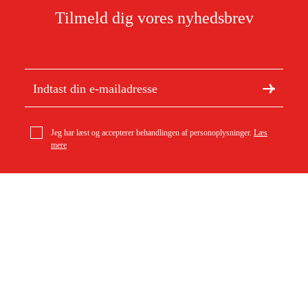
Tilmeld dig vores nyhedsbrev
Jeg har læst og accepterer behandlingen af personoplysninger.
Læs
mere
Om Duab
Artikler og vejledninger
Om os
Bæredygtighed
Varemærker
Kundeservice
Om dit køb
Kontakt
Købsbetingelser
Returer og ombytning
Levering