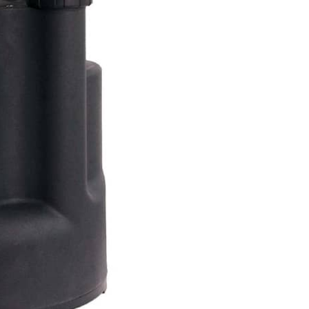
Maskintilb