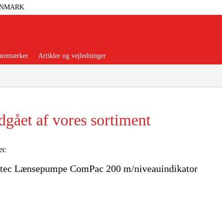
ANMARK
aremærker
Artikler og vejledninger
gået af vores sortiment
orer Og Nødstrøm
Trykluft
ec
otec Lænsepumpe ComPac 200 m/niveauindikator
nsere
Maskiner Og Værktøj
rage Og Værksted