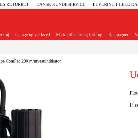
GES RETURRET
DANSK KUNDESERVICE
LEVERING I HELE D
rktøj
Garage og værksted
Maskintilbehør og forbrug
Kampagner
V
Populære kategorier
pe ComPac 200 m/niveauindikator
Ud
Elgenerat
Flot
Fl
Højtryksre
Ga