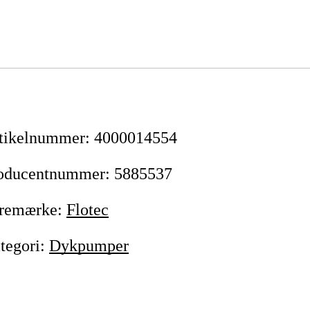
tikelnummer
:
4000014554
oducentnummer
:
5885537
remærke
:
Flotec
tegori
:
Dykpumper