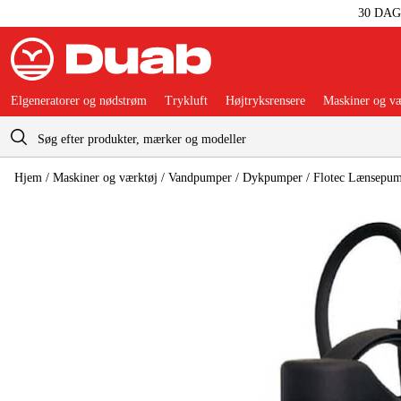
30 DA
Elgeneratorer og nødstrøm
Trykluft
Højtryksrensere
Maskiner og væ
Indkøbskurv
Hjem
/
Maskiner og værktøj
/
Vandpumper
/
Dykpumper
/
Flotec Lænsepum