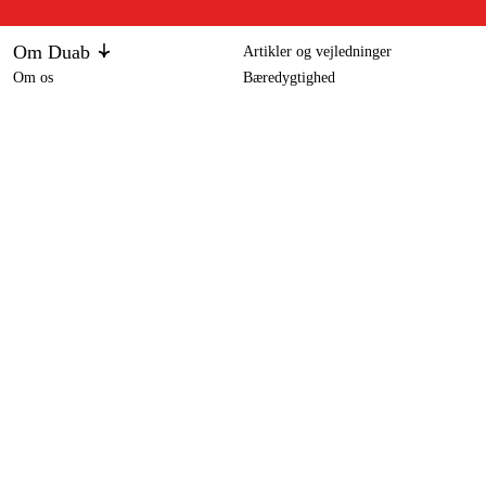
Om Duab
Artikler og vejledninger
Om os
Bæredygtighed
Varemærker
Bosch GCM 12 GDL kap-/geringssav med udtræk
6.449 kr
Kundeservice
Om dit køb
Kontakt
Købsbetingelser
Returer og ombytning
Levering
Ofte stillede spørgsmål
Betaling
Returseddel (PDF)
Download købsbetingelser (PDF)
Fortryd køb
Tilgængelighed
Kontakt og information
Kontakt os
info-dk@duab.eu
Södra vägen 3
SE-383 34 Mönsterås, Sverige
Privatliv