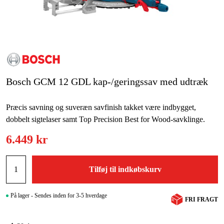
Maskintilbehør og forbrug
Kampagner
Varemærker
Artikler og vejledninger
Bosch GCM 12 GDL kap-/geringssav med udtræk
Kontakt
Præcis savning og suveræn savfinish takket være indbygget,
Ofte stillede spørgsmål
dobbelt sigtelaser samt Top Precision Best for Wood-savklinge.
6.449 kr
Tilføj til indkøbskurv
På lager - Sendes inden for 3-5 hverdage
FRI FRAGT