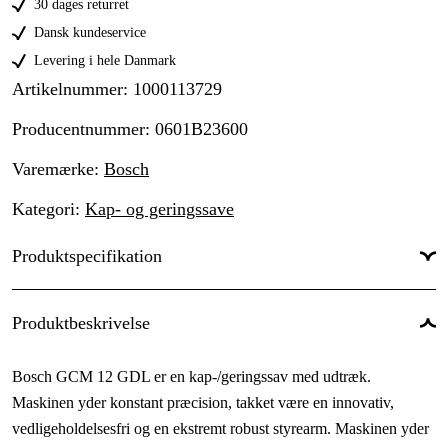
30 dages returret
Dansk kundeservice
Levering i hele Danmark
Artikelnummer
:
1000113729
Producentnummer
:
0601B23600
Varemærke
:
Bosch
Kategori
:
Kap- og geringssave
Produktspecifikation
Global garanti
:
Ja
Produktbeskrivelse
Anvendelsestype
:
Byggeri & ejendom
Bosch GCM 12 GDL er en kap-/geringssav med udtræk.
Anvendelsesområde
:
Vedligehold & service, Installation
Maskinen yder konstant præcision, takket være en innovativ,
Anvendelsesniveau
:
Semiprofessionel
vedligeholdelsesfri og en ekstremt robust styrearm. Maskinen yder