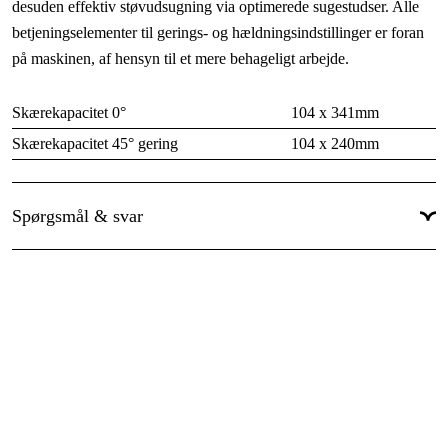
desuden effektiv støvudsugning via optimerede sugestudser. Alle
betjeningselementer til gerings- og hældningsindstillinger er foran
på maskinen, af hensyn til et mere behageligt arbejde.
Skærekapacitet 0°
104 x 341mm
Skærekapacitet 45° gering
104 x 240mm
Skærekapacitet 45° hældning
51 x 341mm
Geringsindstilling
52 ° V / 60 ° H
Spørgsmål & svar
Hældningsindstilling
47 ° V / 47 ° H
Dybde x længde x højde
67 x 82 x 69cm
Omdrejningstal, ubelastet
3.800omdr./min.
Tilbehør:
Indlægsplade
Indvendig sekskant
Savklinge 305 mm
Spændetang