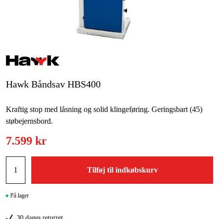
Maskintilbehør og forbrug
Kampagner
Varemærker
Artikler og vejledninger
Hawk Båndsav HBS400
Kontakt
Kraftig stop med låsning og solid klingeføring. Geringsbart (45)
Ofte stillede spørgsmål
støbejernsbord.
7.599 kr
Tilføj til indkøbskurv
På lager
30 dages returret