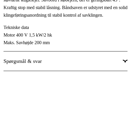
Hastighed
:
920 rpm
Kraftig stop med stabil låsning. Båndsaven er udstyret med en solid
Klippehøjde ved 45°
:
200 mm
klingeføringsanordning til stabil kontrol af savklingen.
Vægt
:
137 kg
Tekniske data
Anvendelsestype
:
Industri & produktion
Motor 400 V 1,5 kW/2 hk
Maks. Savhøjde 200 mm
Anvendelsesområde
:
Vedligehold & service, Produktion
Maks. savdybde 375 mm
Anvendelsesniveau
:
Professionel
Længde savklinge 2950 mm
Spørgsmål & svar
Hjuldiameter 400 mm
Savbord geringsbart 45 °
Bordstørrelse 500x395 mm
Totalhøjde 1760 mm
Vægt 137 kg