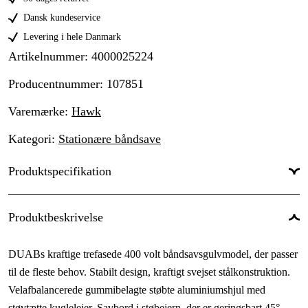
Dansk kundeservice
Levering i hele Danmark
Artikelnummer
:
4000025224
Producentnummer
:
107851
Varemærke
:
Hawk
Kategori
:
Stationære båndsave
Produktspecifikation
Savbladets længde
:
2950 mm
Produktbeskrivelse
Drivkilde
:
El 400V
DUABs kraftige trefasede 400 volt båndsavsgulvmodel, der passer
Effekt
:
1.5 kW
til de fleste behov. Stabilt design, kraftigt svejset stålkonstruktion.
Kraftkilde
:
1500W
Velafbalancerede gummibelagte støbte aluminiumshjul med
støvtætte kuglelejer. Savbord i støbejern, der er geringsbart 45°.