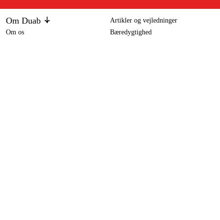
Om Duab
Artikler og vejledninger
Om os
Bæredygtighed
Varemærker
Hawk Båndsav HBS400
7.599 kr
Kundeservice
Om dit køb
Kontakt
Købsbetingelser
Returer og ombytning
Levering
Ofte stillede spørgsmål
Betaling
Returseddel (PDF)
Download købsbetingelser (PDF)
Fortryd køb
Tilgængelighed
Kontakt og information
Kontakt os
info-dk@duab.eu
Södra vägen 3
SE-383 34 Mönsterås, Sverige
Privatliv