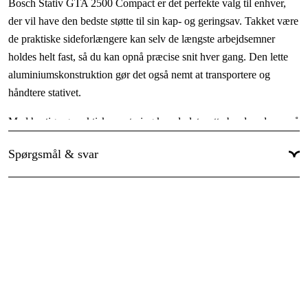
Bosch Stativ GTA 2500 Compact er det perfekte valg til enhver,
der vil have den bedste støtte til sin kap- og geringsav. Takket være
de praktiske sideforlængere kan selv de længste arbejdsemner
holdes helt fast, så du kan opnå præcise snit hver gang. Den lette
aluminiumskonstruktion gør det også nemt at transportere og
håndtere stativet.
Med hurtig og praktisk montering kan du let sætte bordrundsave på
stativet takket være værktøjsholderen med hurtigudløser.
Spørgsmål & svar
Produktfordelene:
Integrerede sideforlængere, som sikrer, at lange arbejdsemner
holdes helt fast
Let aluminiumskonstruktion, som sikrer nem transport og
håndtering
Hurtig og praktisk montering af bordrundsave med
værktøjsholder med hurtigudløser