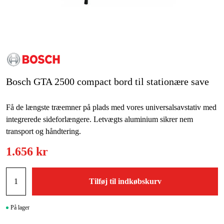
Maskintilbehør og forbrug
Kampagner
Varemærker
Artikler og vejledninger
Bosch GTA 2500 compact bord til stationære save
Kontakt
Få de længste træemner på plads med vores universalsavstativ med
Ofte stillede spørgsmål
integrerede sideforlængere. Letvægts aluminium sikrer nem
transport og håndtering.
1.656 kr
Tilføj til indkøbskurv
På lager