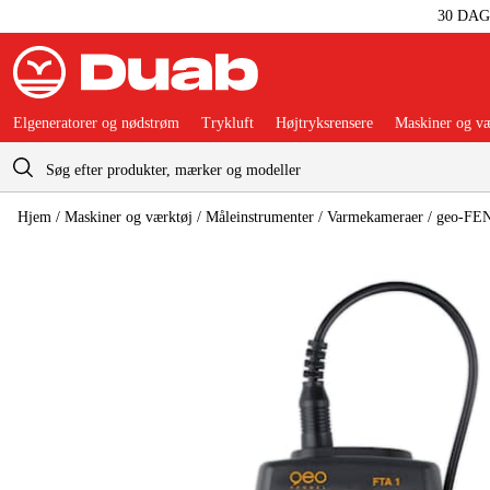
30 DA
Elgeneratorer og nødstrøm
Trykluft
Højtryksrensere
Maskiner og væ
Indkøbskurv
Hjem
/
Maskiner og værktøj
/
Måleinstrumenter
/
Varmekameraer
/
geo-FE