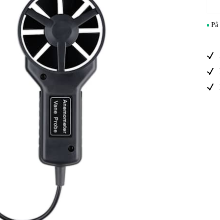
Maskintilb
På 