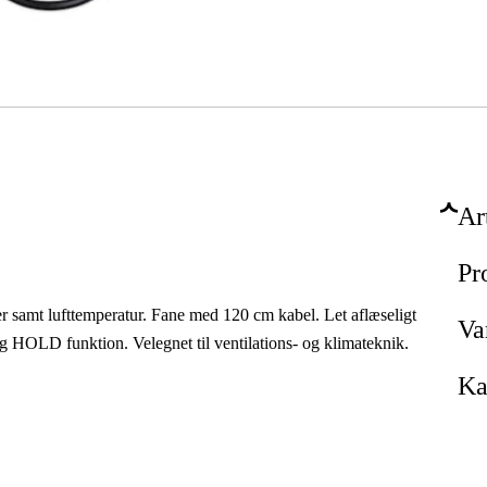
Ar
Pr
er samt lufttemperatur. Fane med 120 cm kabel. Let aflæseligt
Va
og HOLD funktion. Velegnet til ventilations- og klimateknik.
Ka