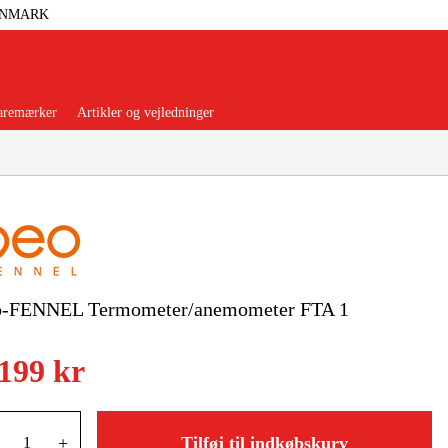
ANMARK
aremærker
Artikler og vejledninger
orer Og Nødstrøm
Trykluft
o-FENNEL Termometer/anemometer FTA 1
nsere
Maskiner Og Værktøj
.199 kr
rage Og Værksted
+
Tilføj til indkøbskurv