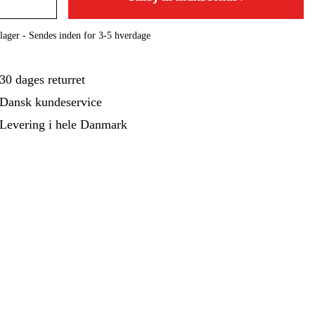
ehør Og Forbrug
Kampagner
lager - Sendes inden for 3-5 hverdage
30 dages returret
Dansk kundeservice
Levering i hele Danmark