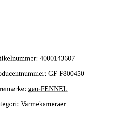
tikelnummer
:
4000143607
oducentnummer
:
GF-F800450
remærke
:
geo-FENNEL
tegori
:
Varmekameraer