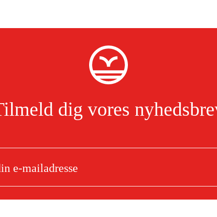
Tilmeld dig vores nyhedsbre
Jeg har læst og accepterer behandlingen af personoplysninger.
Læs mere
ometer/anemometer FTA 1