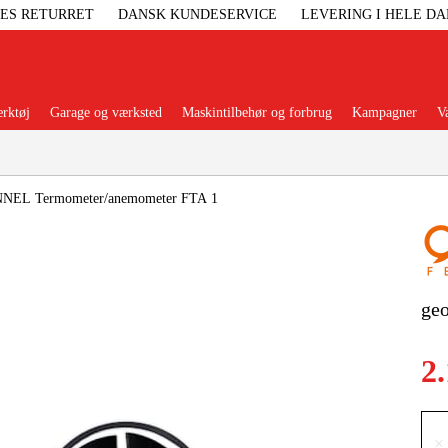
GES RETURRET
DANSK KUNDESERVICE
LEVERING I HELE D
rktøj
Garage og værksted
Maskintilbehør og forbrug
Kampagner
V
Populære kategorier
NNEL Termometer/anemometer FTA 1
Elgenerat
ge
Højtryksre
2
Ga
×