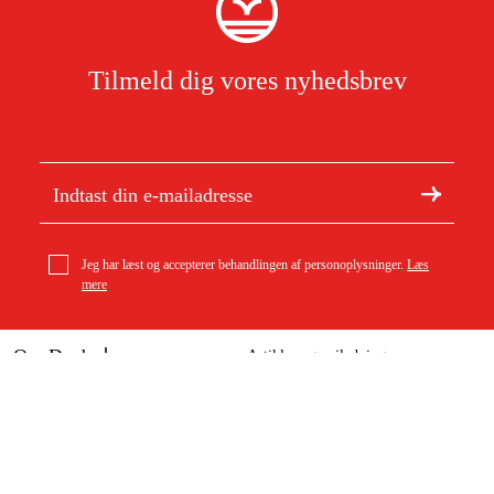
Tilmeld dig vores nyhedsbrev
Jeg har læst og accepterer behandlingen af personoplysninger.
Læs
mere
Om Duab
Artikler og vejledninger
geo-FENNEL Platform til Geo6-XR
Om os
Bæredygtighed
629 kr
Varemærker
Kundeservice
Om dit køb