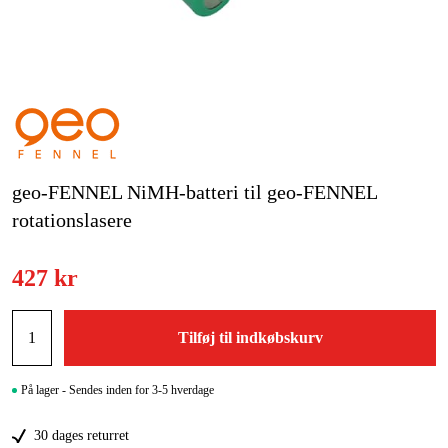
Kampagner
Varemærker
Artikler og vejledninger
Kontakt
geo-FENNEL NiMH-batteri til geo-FENNEL
rotationslasere
Ofte stillede spørgsmål
427 kr
Tilføj til indkøbskurv
På lager - Sendes inden for 3-5 hverdage
30 dages returret