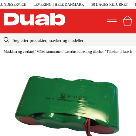
UNDESERVICE
LEVERING I HELE DANMARK
30 DAGES RETURRET
D
info-dk@duab.eu
Maskiner og værktøj
/
Måleinstrumenter
/
Laserinstrument og tilbehør
/
Tilbehør til laserins
|
Privat
Firma
Danmark
Sverige
Elgeneratorer og nødstrøm
Suomi
Trykluft
Norge
Højtryksrensere
Deutschland
Maskiner og værktøj
Garage og værksted
Maskintilbehør og forbrug