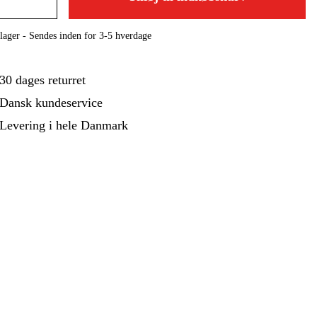
ehør Og Forbrug
Kampagner
lager - Sendes inden for 3-5 hverdage
30 dages returret
Dansk kundeservice
Levering i hele Danmark