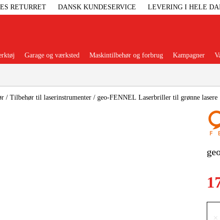
GES RETURRET
DANSK KUNDESERVICE
LEVERING I HELE D
rktøj
Garage og værksted
Maskintilbehør og forbrug
Kampagner
V
Populære kategorier
ør
/
Tilbehør til laserinstrumenter
/
geo-FENNEL Laserbriller til grønne lasere
Elgenerat
geo
Højtryksre
1
Ga
×