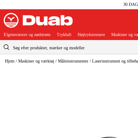
30 DA
Elgeneratorer og nødstrøm
Trykluft
Højtryksrensere
Maskiner og væ
Indkøbskurv
Hjem
/
Maskiner og værktøj
/
Måleinstrumenter
/
Laserinstrument og tilbeh