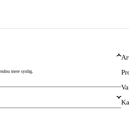
Ar
Pr
 endnu mere synlig.
Va
Ka