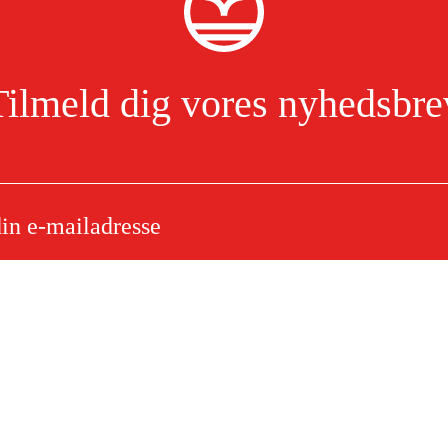
Tilmeld dig vores nyhedsbre
riller til grønne lasere
Jeg har læst og accepterer behandlingen af personoplysninger.
Læs mere
e
Om dit køb
Købsbetingelser
ytning
Levering