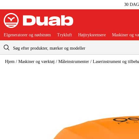
30 DA
Elgeneratorer og nødstrøm
Trykluft
Højtryksrensere
Maskiner og væ
Indkøbskurv
Hjem
/
Maskiner og værktøj
/
Måleinstrumenter
/
Laserinstrument og tilbeh