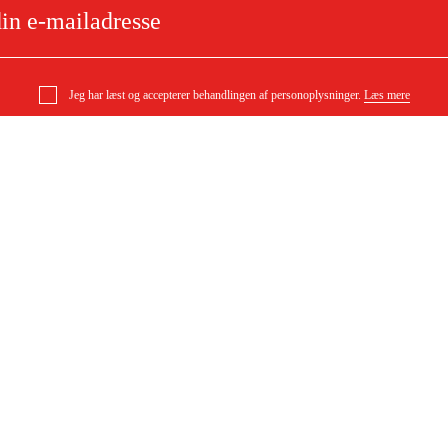
Jeg har læst og accepterer behandlingen af personoplysninger.
Læs mere
 FGS 300-KL-sæt
e
Om dit køb
Købsbetingelser
ytning
Levering
ørgsmål
Betaling
DF)
Download købsbetingelser (PDF)
Tilgængelighed