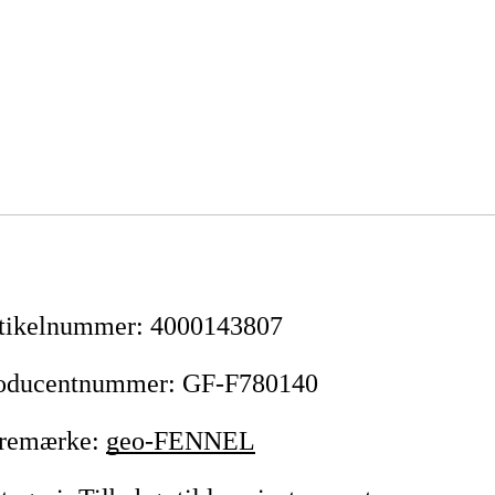
tikelnummer
:
4000143807
oducentnummer
:
GF-F780140
remærke
:
geo-FENNEL