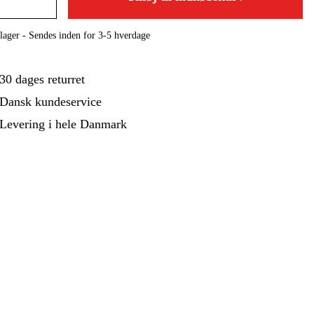
ehør Og Forbrug
Kampagner
lager - Sendes inden for 3-5 hverdage
30 dages returret
Dansk kundeservice
Levering i hele Danmark