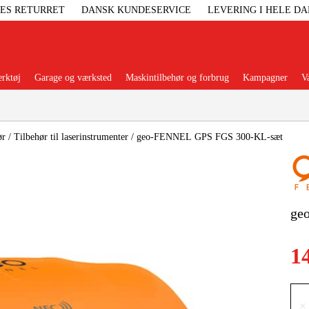
GES RETURRET
DANSK KUNDESERVICE
LEVERING I HELE D
rktøj
Garage og værksted
Maskintilbehør og forbrug
Kampagner
V
Populære kategorier
ør
/
Tilbehør til laserinstrumenter
/
geo-FENNEL GPS FGS 300-KL-sæt
Elgenerat
ge
Højtryksre
1
Ga
×