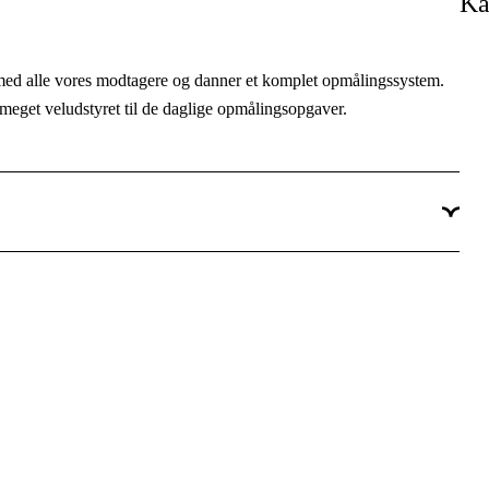
Ka
ed alle vores modtagere og danner et komplet opmålingssystem.
get veludstyret til de daglige opmålingsopgaver.
eflade giver hurtigt adgang til de ønskede opmålingsopgaver: Fra
temmelse er alt sammen hurtigt tilgængeligt.
dt ud at mestre disse opmålingsopgaver som en professionel.