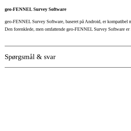
geo-FENNEL Survey Software
geo-FENNEL Survey Software, baseret på Android, er kompatibel m
Den forenklede, men omfattende geo-FENNEL Survey Software er me
Den nemme menubetjening og den individuelt justerbare brugergræns
punktregistrering, afsætning, komplekse tegninger til hurtig arealbes
Spørgsmål & svar
Selv uden en særlig opmålingsuddannelse vil du være i stand til ful
Selvstændig opmåling
Enkel betjening
Hældningsmåling op til 60°
Laserafstandsmåler til registrering af utilgængelige punkter
Opmåling og afsætning med hjælp af integreret kamera
Dokumentation af udført arbejde
Digitale afregningsdata
Planoprettelse direkte under måling