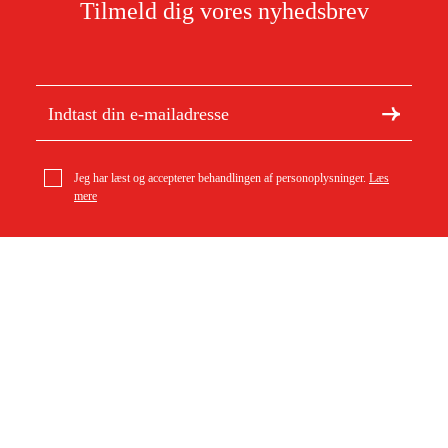
Tilmeld dig vores nyhedsbrev
Jeg har læst og accepterer behandlingen af personoplysninger.
Læs
mere
Om Duab
Artikler og vejledninger
geo-FENNEL FS 30-XL løftestativ
5.499 kr
Om os
Bæredygtighed
Varemærker
Kundeservice
Om dit køb
Kontakt
Købsbetingelser
Returer og ombytning
Levering
Ofte stillede spørgsmål
Betaling