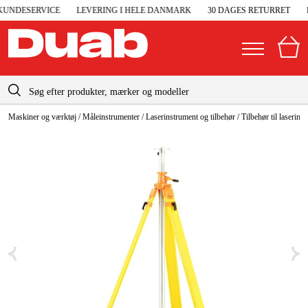
UNDESERVICE
LEVERING I HELE DANMARK
30 DAGES RETURRET
D
info-dk@duab.eu
Maskiner og værktøj
/
Måleinstrumenter
/
Laserinstrument og tilbehør
/
Tilbehør til laserins
|
Privat
Firma
Danmark
Sverige
Elgeneratorer og nødstrøm
Suomi
Trykluft
Norge
Højtryksrensere
Deutschland
Maskiner og værktøj
Garage og værksted
Maskintilbehør og forbrug