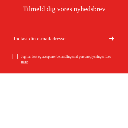
Tilmeld dig vores nyhedsbrev
Jeg har læst og accepterer behandlingen af personoplysninger.
Læs
mere
Om Duab
Artikler og vejledninger
geo-FENNEL FS 30-S mini løftestativ
Om os
Bæredygtighed
1.401 kr
Varemærker
Kundeservice
Om dit køb
Kontakt
Købsbetingelser
Returer og ombytning
Levering