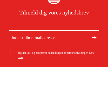
Tilmeld dig vores nyhedsbrev
Jeg har læst og accepterer behandlingen af personoplysninger.
Læs
mere
Om Duab
Artikler og vejledninger
geo-FENNEL Fod komplet til FL50/55 Plus
Om os
Bæredygtighed
479 kr
Varemærker
Kundeservice
Om dit køb
Kontakt
Købsbetingelser