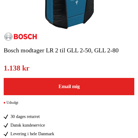
Kampagner
Varemærker
Artikler og vejledninger
Bosch modtager LR 2 til GLL 2-50, GLL 2-80
Kontakt
1.138 kr
Ofte stillede spørgsmål
Email mig
Udsolgt
30 dages returret
Dansk kundeservice
Levering i hele Danmark