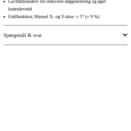
Lavfriktionsdrev for reduceret støjgenerering og øget
batterilevetid
Faldfunktion; Manuel X- og Y-akse: ± 5° (± 9 %)
For den ultimative brugervenlighed er de eneste
kontrolfunktioner på laseren tænd / sluk for laserstrålen, skift
Spørgsmål & svar
rotationshastighed og tilt-funktion
Alle ekstra funktioner, herunder scannings- og
hældningsindstilling, kontrolleres fra fjernbetjeningen
Den robuste fjernbetjening har desuden en rækkevidde på 100 m