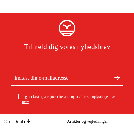
Tilmeld dig vores nyhedsbrev
Jeg har læst og accepterer behandlingen af personoplysninger.
Læs
mere
Om Duab
Artikler og vejledninger
Om os
Bæredygtighed
geo-FENNEL Afstandsmåler GeoDist 60 Grøn