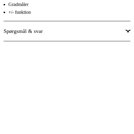
Gradmåler
+/- funktion
Mange funktioner
NiMH genopladeligt batteri
Spørgsmål & svar