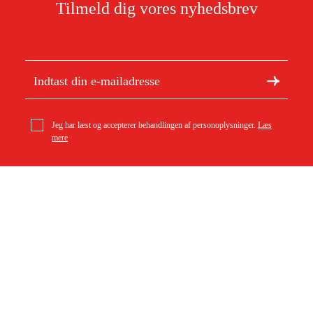
Tilmeld dig vores nyhedsbrev
Jeg har læst og accepterer behandlingen af personoplysninger.
Læs
mere
Om Duab
Artikler og vejledninger
geo-FENNEL Lysmåler FLM 400 Data
2.699 kr
Om os
Bæredygtighed
Varemærker
Kundeservice
Om dit køb
Kontakt
Købsbetingelser
Returer og ombytning
Levering
Ofte stillede spørgsmål
Betaling