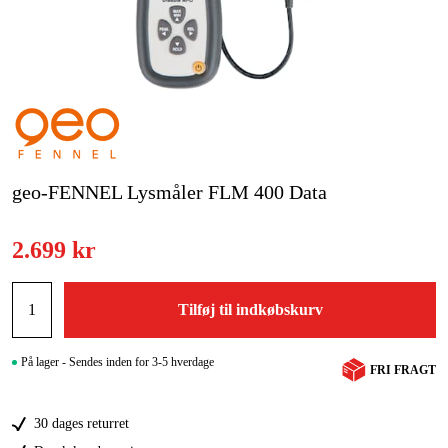
Kampagner
Varemærker
Artikler og vejledninger
Kontakt
geo-FENNEL Lysmåler FLM 400 Data
Ofte stillede spørgsmål
2.699 kr
Tilføj til indkøbskurv
På lager - Sendes inden for 3-5 hverdage
FRI FRAGT
30 dages returret