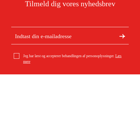
Tilmeld dig vores nyhedsbrev
Jeg har læst og accepterer behandlingen af personoplysninger.
Læs
mere
Om Duab
Artikler og vejledninger
geo-FENNEL Kamerarør 9 mm x 1 m
1.299 kr
Om os
Bæredygtighed
Varemærker
Kundeservice
Om dit køb
Kontakt
Købsbetingelser
Returer og ombytning
Levering
Ofte stillede spørgsmål
Betaling