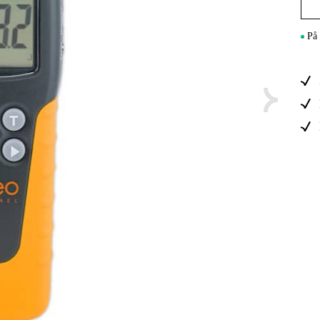
Maskintilb
På 