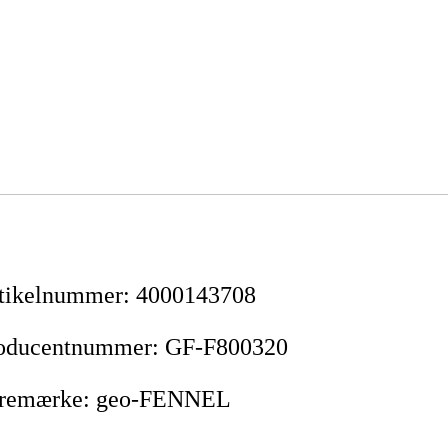
tikelnummer
:
4000143708
oducentnummer
:
GF-F800320
remærke
:
geo-FENNEL