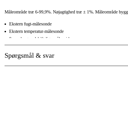
Måleområde træ 6-99,9%. Nøjagtighed træ ± 1%. Måleområde bygge
Ekstern fugt-målesonde
Ekstern temperatur-målesonde
8 mm lange udskiftelige målespidser
Beskyttelseskappe med integreret kalibreringstjek
Visning af batteristatus
Spørgsmål & svar
Automatisk slukning (tidsindstillelig)
Inkl. batterier og taske.