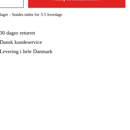
ehør Og Forbrug
Kampagner
lager - Sendes inden for 3-5 hverdage
30 dages returret
Dansk kundeservice
Levering i hele Danmark