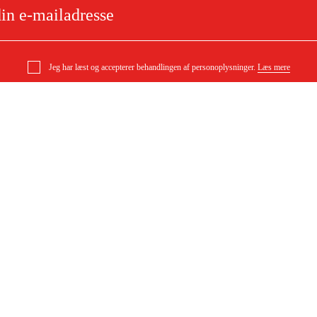
Jeg har læst og accepterer behandlingen af personoplysninger.
Læs mere
ighedsmåler FHM 20
e
Om dit køb
Købsbetingelser
ytning
Levering
ørgsmål
Betaling
DF)
Download købsbetingelser (PDF)
Tilgængelighed