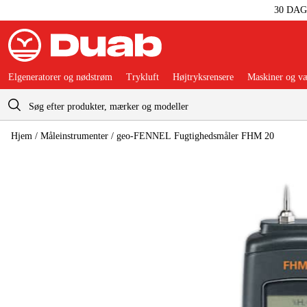
30 DA
Elgeneratorer og nødstrøm
Trykluft
Højtryksrensere
Maskiner og væ
Indkøbskurv
Hjem
/
Måleinstrumenter
/
geo-FENNEL Fugtighedsmåler FHM 20