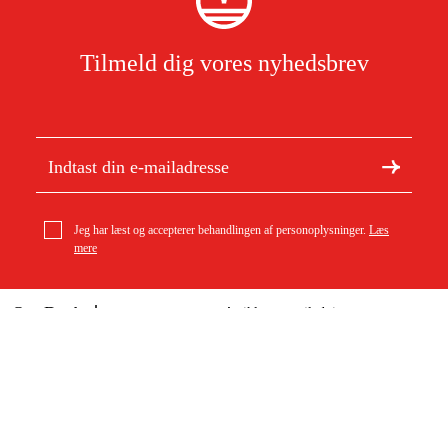
Tilmeld dig vores nyhedsbrev
Jeg har læst og accepterer behandlingen af personoplysninger.
Læs
mere
Om Duab
Artikler og vejledninger
geo-FENNEL Digital hygrometer/termometer FHT 60
Om os
Bæredygtighed
899 kr
Varemærker
Kundeservice
Om dit køb
Kontakt
Købsbetingelser