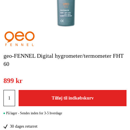
Kampagner
Varemærker
Artikler og vejledninger
Kontakt
geo-FENNEL Digital hygrometer/termometer FHT
60
Ofte stillede spørgsmål
899 kr
Tilføj til indkøbskurv
På lager - Sendes inden for 3-5 hverdage
30 dages returret