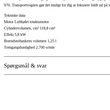
970. Transportvognen gør det muligt for dig at fokusere fuldt ud på
Effekt
:
Tekniske data
Håndtagsvarmer
:
Motor Luftkølet totaktsmotor
Max knivdiameter
:
Cylindervolumen, cm³ 118,8 cm³
Effekt 5,8 kW
Maks. skæredybde
:
Brændstoftankens volumen 1,25 l
Tomgangshastighed 2.700 o/min
Lydtryksniveau
:
Tankvolumen
:
Vibration & støjdata
Spørgsmål & svar
Vibrationer, forreste håndtag, (a hv , eq) m/s² 3,6 m/s²
Vibrationer venstre
:
Vibrationer forreste håndtag 3,3/3,6 m/s²
Vibrationer, bageste håndtag, (a hv , eq) m/s² 4,1 m/s²
Vis mere
Vibrationer bageste håndtag 3,5/4,1 m/s²
Lydtryksniveau ved brugerens øre, dB(A) 103 dB(A)
Lydeffektniveau garanteret, LWA 117 dB(A)