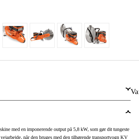
Va
20 mm
118.8 cm³
skine med en imponerende output på 5,8 kW, som gør dit tungeste
Benzin 2-takt
til vejarbejde, når den bruges med den tilhørende transportvogn KV