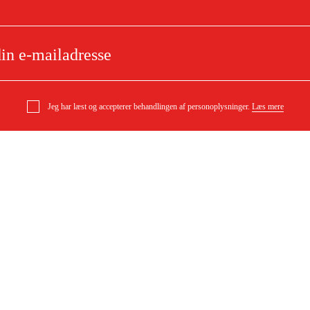
Jeg har læst og accepterer behandlingen af personoplysninger.
Læs mere
e
Om dit køb
Købsbetingelser
ytning
Levering
ørgsmål
Betaling
DF)
Download købsbetingelser (PDF)
Tilgængelighed