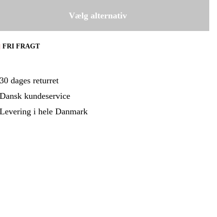
ehør Og Forbrug
Kampagner
14.850 kr
400 mm
Vælg alternativ
16.690 kr
FRI FRAGT
30 dages returret
Dansk kundeservice
Levering i hele Danmark