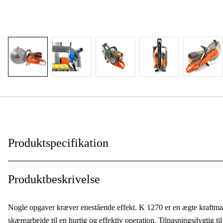
Produktspecifikation
Skaft diameter
:
Produktbeskrivelse
Cylindervolumen
:
Nogle opgaver kræver enestående effekt. K 1270 er en ægte kraftma
Drivkilde
:
skærearbejde til en hurtig og effektiv operation. Tilpasningsdygtig 