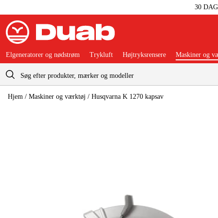
30 DA
Elgeneratorer og nødstrøm
Trykluft
Højtryksrensere
Maskiner og væ
Indkøbskurv
Hjem
/
Maskiner og værktøj
/
Husqvarna K 1270 kapsav