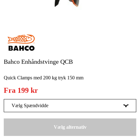
Kampagner
Varemærker
Artikler og vejledninger
Kontakt
Bahco Enhåndstvinge QCB
Ofte stillede spørgsmål
Quick Clamps med 200 kg tryk 150 mm
Fra
199 kr
Vælg Spændvidde
150 mm
199 kr
Vælg alternativ
300 mm
231 kr