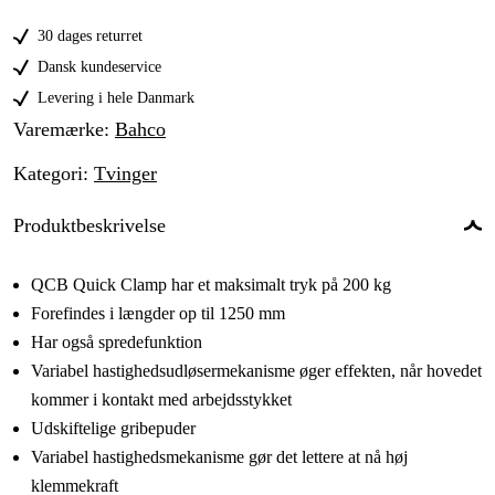
450 mm
239 kr
30 dages returret
600 mm
269 kr
Dansk kundeservice
Levering i hele Danmark
Varemærke
:
Bahco
Kategori
:
Tvinger
Produktbeskrivelse
QCB Quick Clamp har et maksimalt tryk på 200 kg
Forefindes i længder op til 1250 mm
Har også spredefunktion
Variabel hastighedsudløsermekanisme øger effekten, når hovedet
kommer i kontakt med arbejdsstykket
Udskiftelige gribepuder
Variabel hastighedsmekanisme gør det lettere at nå høj
klemmekraft