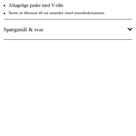
Aftagelige puder med V-rille
Nem at tilpasse til en spreder med sprederknappen
Nem adgangsmekanisme
Spørgsmål & svar
Komfortabelt håndtag til brug i enhver vinkel; på hovedet, frem
og tilbage