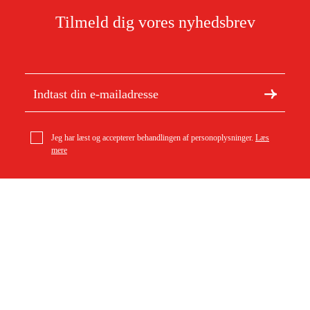
Tilmeld dig vores nyhedsbrev
Jeg har læst og accepterer behandlingen af personoplysninger.
Læs
mere
Om Duab
Artikler og vejledninger
Om os
Bæredygtighed
Varemærker
Kundeservice
Om dit køb
Kontakt
Købsbetingelser
Returer og ombytning
Levering