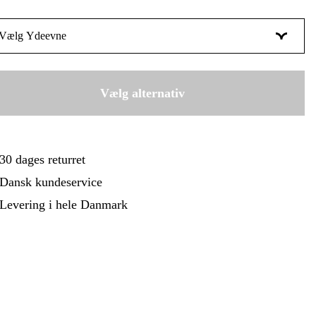
ehør Og Forbrug
Kampagner
Vælg Ydeevne
140 mm
271 kr
160 mm
Vælg alternativ
309 kr
30 dages returret
Dansk kundeservice
Levering i hele Danmark