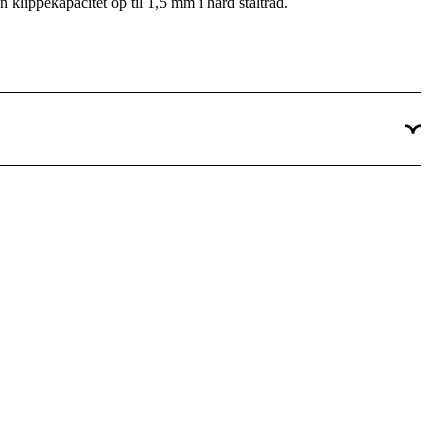
klippekapacitet op til 1,5 mm i hård ståltråd.