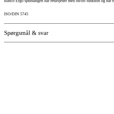
Bahco Ergo spidstangen har returfjeder med on/off funktion og har en 
ISO/DIN 5745
Spørgsmål & svar