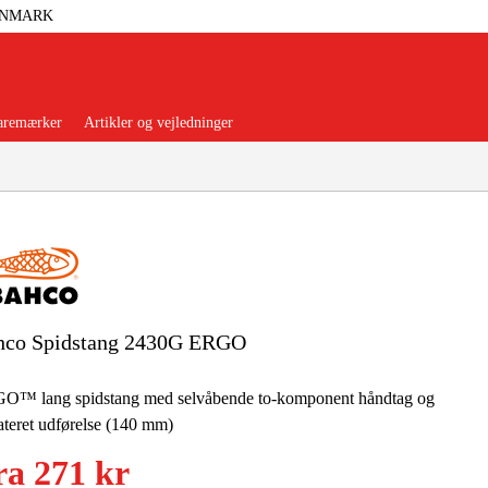
ANMARK
aremærker
Artikler og vejledninger
orer Og Nødstrøm
Trykluft
hco Spidstang 2430G ERGO
nsere
Maskiner Og Værktøj
O™ lang spidstang med selvåbende to-komponent håndtag og
ateret udførelse (140 mm)
rage Og Værksted
ra
271 kr