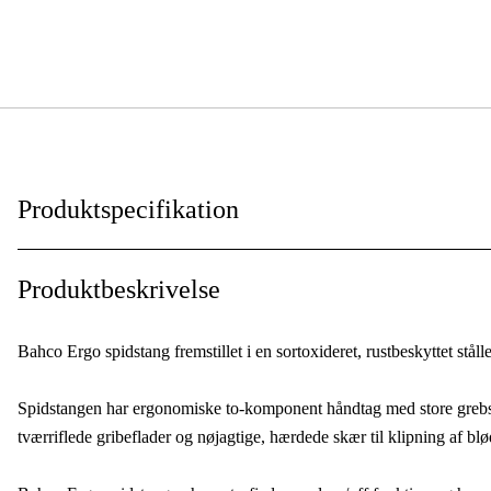
Produktspecifikation
Isoleret
:
Produktbeskrivelse
Bahco Ergo spidstang fremstillet i en sortoxideret, rustbeskyttet ståll
Spidstangen har ergonomiske to-komponent håndtag med store grebsf
tværriflede gribeflader og nøjagtige, hærdede skær til klipning af blø