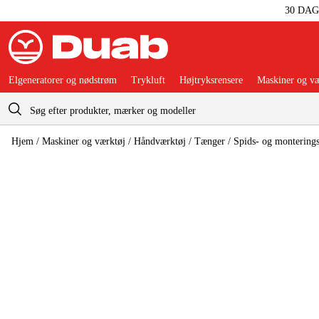
30 DA
Elgeneratorer og nødstrøm
Trykluft
Højtryksrensere
Maskiner og væ
Indkøbskurv
Hjem
/
Maskiner og værktøj
/
Håndværktøj
/
Tænger
/
Spids- og montering