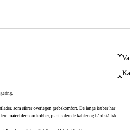
Va
Ka
Nej
egering.
lader, som sikrer overlegen grebskomfort. De lange kæber har
dere materialer som kobber, plastisolerede kabler og hård ståltråd.