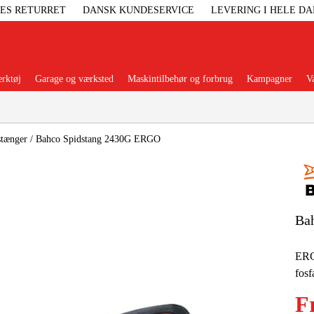
GES RETURRET
DANSK KUNDESERVICE
LEVERING I HELE D
rktøj
Garage og værksted
Maskintilbehør og forbrug
Kampagner
V
Populære kategorier
stænger
/
Bahco Spidstang 2430G ERGO
Elgenerat
Ba
Højtryksre
ERG
fosf
Ga
F