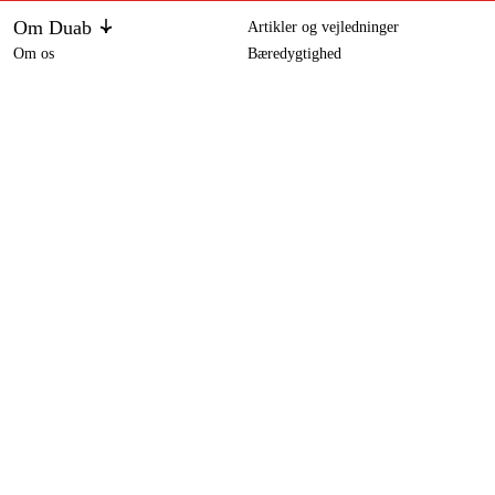
Om Duab
Artikler og vejledninger
Om os
Bæredygtighed
Varemærker
Kundeservice
Om dit køb
Kontakt
Købsbetingelser
Returer og ombytning
Levering
Ofte stillede spørgsmål
Betaling
Returseddel (PDF)
Download købsbetingelser (PDF)
Fortryd køb
Tilgængelighed
Kontakt og information
Kontakt os
info-dk@duab.eu
Södra vägen 3
SE-383 34 Mönsterås, Sverige
Privatliv
Privatlivspolitik