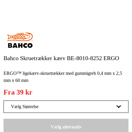
Kampagner
Varemærker
Artikler og vejledninger
Kontakt
Bahco Skruetrækker kærv BE-8010-8252 ERGO
Ofte stillede spørgsmål
ERGO™ ligekærv-skruetrækker med gummigreb 0,4 mm x 2,5
mm x 60 mm
Fra
39 kr
Vælg Størrelse
SL 2,5 x 0,4 x 60 mm
39 kr
Vælg alternativ
SL 3 x 0,5 x 60 mm