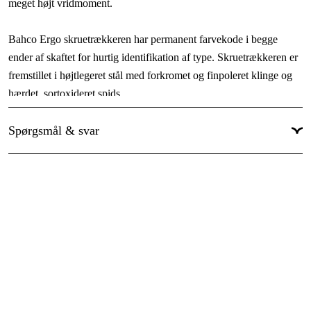
meget højt vridmoment.
Bahco Ergo skruetrækkeren har permanent farvekode i begge
ender af skaftet for hurtig identifikation af type. Skruetrækkeren er
fremstillet i højtlegeret stål med forkromet og finpoleret klinge og
hærdet, sortoxideret spids.
Klingen er forsynet med sekskantfatning til fastnøgle eller
Spørgsmål & svar
skiftenøgle.
ISO 2380, DIN 5264