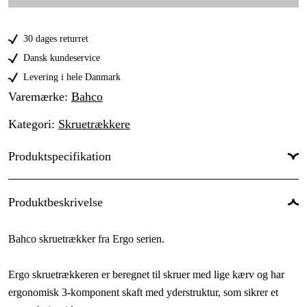
47 kr
SL 5,5 x 1 x 100 mm
77 kr
30 dages returret
SL 6,5 x 1,2 x 125 mm
119 kr
Dansk kundeservice
SL 8 x 1,6 x 150 mm
Levering i hele Danmark
147 kr
Varemærke
:
Bahco
SL 10 x 1,6 x 200 mm
199 kr
Kategori
:
Skruetrækkere
Produktspecifikation
Greb type
:
Spor
Produktbeskrivelse
Bahco skruetrækker fra Ergo serien.
Ergo skruetrækkeren er beregnet til skruer med lige kærv og har
ergonomisk 3-komponent skaft med yderstruktur, som sikrer et