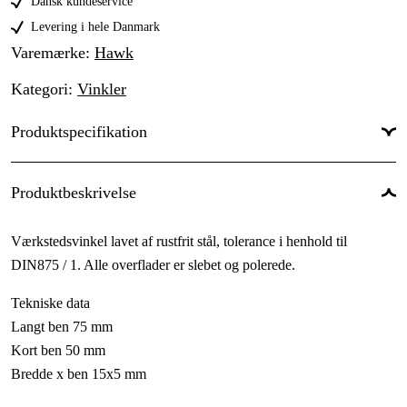
339 kr
Dansk kundeservice
300 mm
Levering i hele Danmark
239 kr
Varemærke
:
Hawk
Kategori
:
Vinkler
Produktspecifikation
Produktbeskrivelse
Værkstedsvinkel lavet af rustfrit stål, tolerance i henhold til
DIN875 / 1. Alle overflader er slebet og polerede.
Tekniske data
Langt ben 75 mm
Kort ben 50 mm
Bredde x ben 15x5 mm