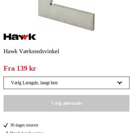
Kampagner
Varemærker
Artikler og vejledninger
Hawk Værkstedsvinkel
Kontakt
Ofte stillede spørgsmål
Fra
139 kr
Vælg Længde, langt ben
75 mm
Forudbestil
139 kr
Vælg alternativ
100 mm
169 kr
150 mm
209 kr
30 dages returret
200 mm