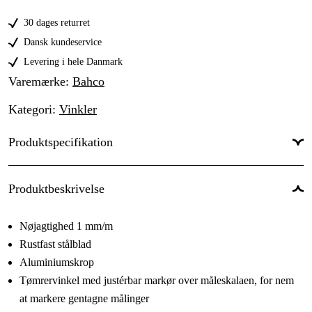
300 mm
179 kr
30 dages returret
350 mm
179 kr
Dansk kundeservice
400 mm
Levering i hele Danmark
119 kr
Varemærke
:
Bahco
Kategori
:
Vinkler
Produktspecifikation
Produktbeskrivelse
Nøjagtighed 1 mm/m
Rustfast stålblad
Aluminiumskrop
Tømrervinkel med justérbar markør over måleskalaen, for nem
at markere gentagne målinger