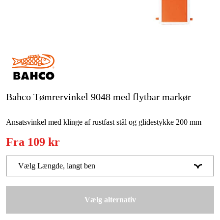
Kampagner
Varemærker
Artikler og vejledninger
Kontakt
Bahco Tømrervinkel 9048 med flytbar markør
Ofte stillede spørgsmål
Ansatsvinkel med klinge af rustfast stål og glidestykke 200 mm
Fra
109 kr
Vælg Længde, langt ben
200 mm
149 kr
Vælg alternativ
250 mm
109 kr