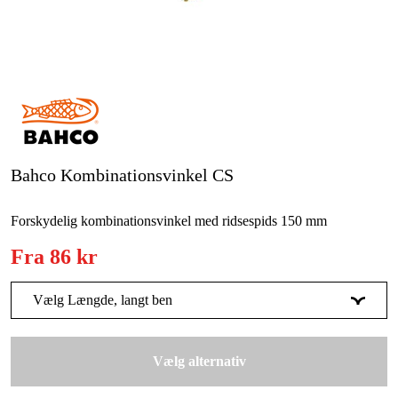
Kampagner
Varemærker
Artikler og vejledninger
Kontakt
Bahco Kombinationsvinkel CS
Ofte stillede spørgsmål
Forskydelig kombinationsvinkel med ridsespids 150 mm
Fra
86 kr
Vælg Længde, langt ben
150 mm
86 kr
Vælg alternativ
300 mm
149 kr