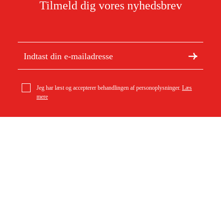
Tilmeld dig vores nyhedsbrev
Jeg har læst og accepterer behandlingen af personoplysninger.
Læs
mere
Om Duab
Artikler og vejledninger
geo-FENNEL Vinkel-libelle LR 34 metal justerbar
209 kr
Om os
Bæredygtighed
Varemærker
Kundeservice
Om dit køb
Kontakt
Købsbetingelser
Returer og ombytning
Levering
Ofte stillede spørgsmål
Betaling