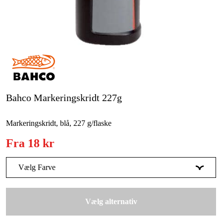
Kampagner
Varemærker
Artikler og vejledninger
Kontakt
Bahco Markeringskridt 227g
Ofte stillede spørgsmål
Markeringskridt, blå, 227 g/flaske
Fra
18 kr
Vælg Farve
Blå
28 kr
Vælg alternativ
Gul
32 kr