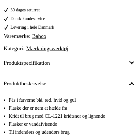
Rød
29 kr
30 dages returret
Hvid
18 kr
Dansk kundeservice
Levering i hele Danmark
Varemærke
:
Bahco
Kategori
:
Mærkningsværktøj
Produktspecifikation
Produktbeskrivelse
Fås i farverne blå, rød, hvid og gul
Flaske der er nem at hælde fra
Kridt til brug med CL-1221 kridtsnor og lignende
Flasker er vandafvisende
Til indendørs og udendørs brug