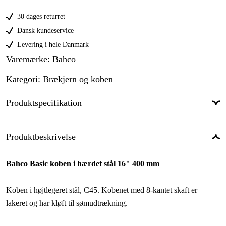
595 mm
195 kr
30 dages returret
680 mm
219 kr
Dansk kundeservice
Levering i hele Danmark
Varemærke
:
Bahco
Kategori
:
Brækjern og koben
Produktspecifikation
Produktbeskrivelse
Bahco Basic koben i hærdet stål 16" 400 mm
Koben i højtlegeret stål, C45. Kobenet med 8-kantet skaft er
lakeret og har kløft til sømudtrækning.