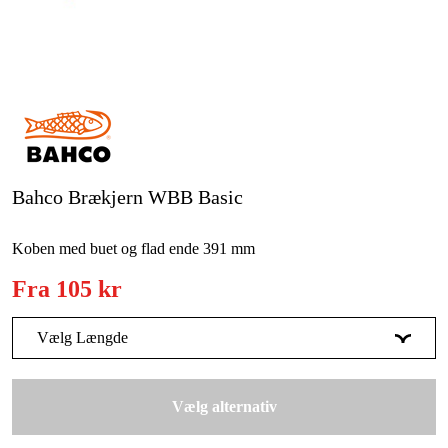
Kampagner
Varemærker
Artikler og vejledninger
Kontakt
Bahco Brækjern WBB Basic
Ofte stillede spørgsmål
Koben med buet og flad ende 391 mm
Fra
105 kr
Vælg Længde
391 mm
105 kr
Vælg alternativ
500 mm
160 kr