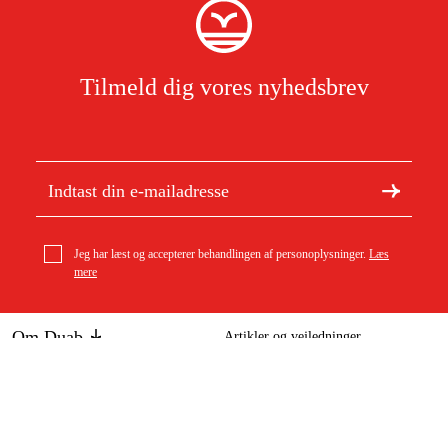
Tilmeld dig vores nyhedsbrev
Jeg har læst og accepterer behandlingen af personoplysninger.
Læs
mere
Om Duab
Artikler og vejledninger
Om os
Bæredygtighed
Varemærker
Kundeservice
Om dit køb