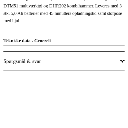
Driftsspænding
:
18 V
DTM51 multiværktøj og DHR202 kombihammer. Leveres med 3
stk. 5,0 Ah batterier med 45 minutters opladningstid samt stofpose
Garanti
:
2 år
med hjul.
Global garanti
:
Ja
Tekniske data - Generelt
Li-ion batteri 18V
3x 5,0 Ah (90 Wh)
Gennemsnitlig opladningstid
45 min
Spørgsmål & svar
Nettovægt
21,7 kg
Mål (LxBxH)
740 x 370 x 390 mm
Tekniske data - Bore-/skruemaskine DDF482Z
Teknisk Information
Batteribeskyttelsessystem
Ja
Omdrejningstal (min-1)
0-600 / 1900