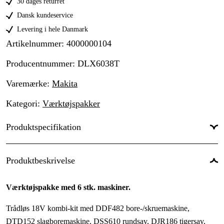
30 dages returret
Dansk kundeservice
Levering i hele Danmark
Artikelnummer
:
4000000104
Producentnummer
:
DLX6038T
Varemærke
:
Makita
Kategori
:
Værktøjspakker
Produktspecifikation
Drifttyp
:
Batteridrevet
Produktbeskrivelse
Batterispænding
:
18 V
Værktøjspakke med 6 stk. maskiner.
Batteri & oplader
:
Ja
Trådløs 18V kombi-kit med DDF482 bore-/skruemaskine,
Drivkilde
:
Batteri
DTD152 slagboremaskine, DSS610 rundsav, DJR186 tigersav,