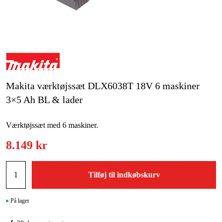
Kampagner
Varemærker
Artikler og vejledninger
Makita værktøjssæt DLX6038T 18V 6 maskiner
Kontakt
3×5 Ah BL & lader
Ofte stillede spørgsmål
Værktøjssæt med 6 maskiner.
8.149 kr
Tilføj til indkøbskurv
På lager