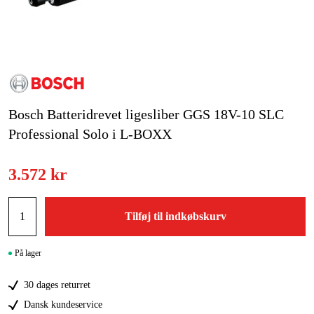
Kampagner
Varemærker
Artikler og vejledninger
Bosch Batteridrevet ligesliber GGS 18V-10 SLC
Kontakt
Professional Solo i L-BOXX
Ofte stillede spørgsmål
3.572 kr
Tilføj til indkøbskurv
På lager
30 dages returret
Dansk kundeservice