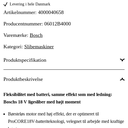
Levering i hele Danmark
Artikelnummer
:
4000040658
Producentnummer
:
06012B4000
Varemærke
:
Bosch
Kategori
:
Slibemaskiner
Produktspecifikation
Drifttyp
:
Batteridrevet
Produktbeskrivelse
Batterispænding
:
18 V
Fleksibilitet med batteri, samme effekt som med ledning:
Batteri & oplader
:
Nej
Boschs 18 V ligesliber med højt moment
Drivkilde
:
Batteri
Børsteløs motor med høj effekt, der er optimeret til
Driftsspænding
:
18 V
ProCORE18V-batteriteknologi, velegnet til arbejde med kraftige