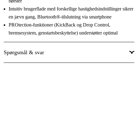
børster
Global garanti
:
Ja
Intuitiv brugerflade med forskellige hastighedsindstillinger sikrer
en jævn gang, Bluetooth®-tilslutning via smartphone
PROtection-funktioner (KickBack og Drop Control,
bremsesystem, genstartsbeskyttelse) understøtter optimal
værktøjskontrol
Spørgsmål & svar
Dette produkt inkluderer
L-BOXX 136 (1 600 A01 2G0)
2 x nøgle 19 mm
Spændetang med låsemøtrik, 6 mm (2 608 570 137)